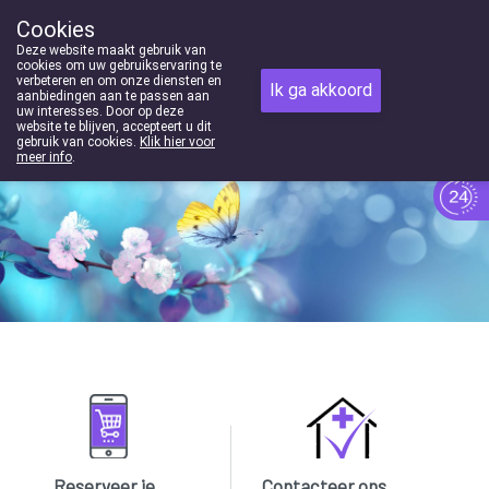
Cookies
Apotheek Houben-Swinnen Genk
Deze website maakt gebruik van
089/352369
cookies om uw gebruikservaring te
verbeteren en om onze diensten en
Ik ga akkoord
aanbiedingen aan te passen aan
uw interesses. Door op deze
website te blijven, accepteert u dit
gebruik van cookies.
Klik hier voor
meer info
.
Vandaag
Nu
gesloten
Reserveer je
Contacteer ons