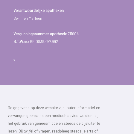
Verantwoordelijke apotheker:
Swinnen Marleen
Vergunningsnummer apotheek:
711604
B.T.W.nr.:
BE 0839.457.992
>
De gegevens op deze website zijn louter informatief en
vervangen geenszins een medisch advies. Je dient bij
het gebruik van geneesmiddelen steeds de bijsluiter te
lezen. Bij twijfel of vragen, raadpleeg steeds je arts of