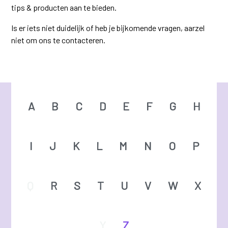
tips & producten aan te bieden.
Is er iets niet duidelijk of heb je bijkomende vragen, aarzel
niet om ons te contacteren.
A
B
C
D
E
F
G
H
I
J
K
L
M
N
O
P
Q
R
S
T
U
V
W
X
Y
Z