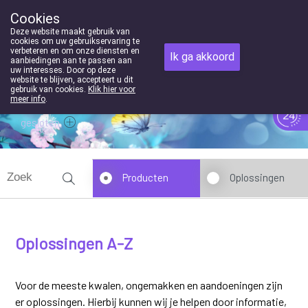
Cookies
Apotheek Houben-Swinnen Genk
Deze website maakt gebruik van
089/352369
cookies om uw gebruikservaring te
verbeteren en om onze diensten en
Ik ga akkoord
aanbiedingen aan te passen aan
uw interesses. Door op deze
website te blijven, accepteert u dit
gebruik van cookies.
Klik hier voor
meer info
.
gesloten
Producten
Oplossingen
Oplossingen A-Z
Voor de meeste kwalen, ongemakken en aandoeningen zijn
er oplossingen. Hierbij kunnen wij je helpen door informatie,