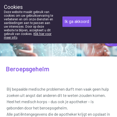
Cookies
Apotheek Houben-Swinnen Genk
Deze website maakt gebruik van
089/352369
cookies om uw gebruikservaring te
verbeteren en om onze diensten en
Ik ga akkoord
aanbiedingen aan te passen aan
uw interesses. Door op deze
website te blijven, accepteert u dit
gebruik van cookies.
Klik hier voor
meer info
.
Vandaag
gesloten
Beroepsgeheim
Bij bepaalde medische problemen durft men vaak geen hulp
zoeken uit angst dat anderen dit te weten zouden komen.
Heel het medisch korps – dus ook je apotheker – is
gebonden door het beroepsgeheim.
Alle patiëntengegevens die de apotheker krijgt en opslaat in