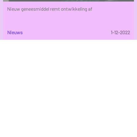
Verandering van gedrag
Nieuw geneesmiddel remt ontwikkeling af
Het gedrag verandert onder meer door een veranderde
beleving. Angst speelt een belangrijk rol.
Nieuws
1-12-2022
niet meer stil kunnen zitten, vooral ’s
nachts onrustig zijn (zwerven);
agressief worden;
dingen verzamelen of steeds handelingen
of zinnen herhalen;
ongepast gedrag: grof zijn, bezoek weg
sturen,… .
Gedragsproblemen kunnen erger worden door de manier
waarop de omgeving op het gedrag reageert. Door negatief
te reageren of het gedrag proberen te corrigeren, wordt het