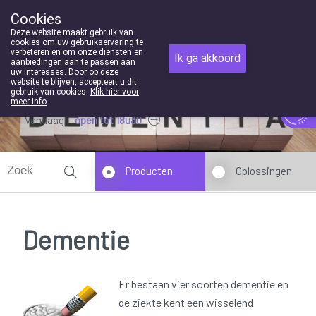
Cookies
Apotheek Houben-Swinnen Genk
Deze website maakt gebruik van
089/352369
cookies om uw gebruikservaring te
verbeteren en om onze diensten en
Ik ga akkoord
aanbiedingen aan te passen aan
uw interesses. Door op deze
website te blijven, accepteert u dit
gebruik van cookies.
Klik hier voor
meer info
.
Vandaag
open tot 18u30
Producten
Oplossingen
Dementie
Er bestaan vier soorten dementie en
de ziekte kent een wisselend