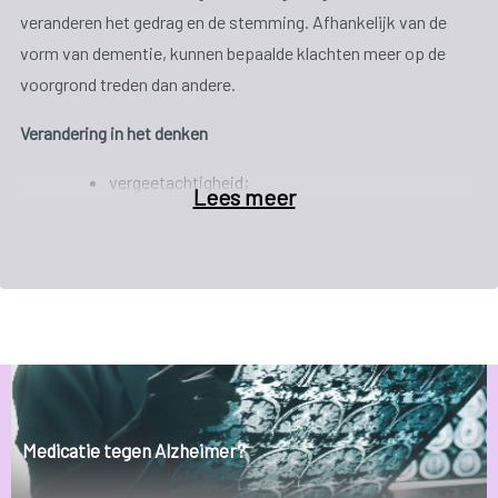
veranderen het gedrag en de stemming. Afhankelijk van de
vorm van dementie, kunnen bepaalde klachten meer op de
voorgrond treden dan andere.
Verandering in het denken
vergeetachtigheid;
Lees meer
taalproblemen;
problemen met logisch denken en rekenen;
Moeite om voorwerpen te herkennen;
oriëntatieproblemen;
moeite om handelingen doelgericht uit te
Medicatie tegen Alzheimer?
voeren.