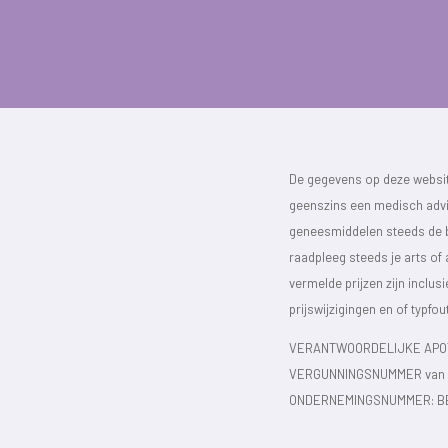
De gegevens op deze website
geenszins een medisch advie
geneesmiddelen steeds de bijs
raadpleeg steeds je arts of
vermelde prijzen zijn inclu
prijswijzigingen en of typfou
VERANTWOORDELIJKE APOT
VERGUNNINGSNUMMER van d
ONDERNEMINGSNUMMER:
B