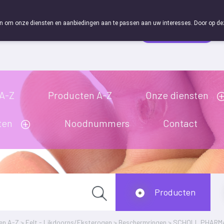
 om onze diensten en aanbiedingen aan te passen aan uw interesses. Door op deze w
Wachtdienst
esloten
 A-Z
Producten A-Z
Onze diensten
ten
Noodnummers
Contact
Producten
en A-Z
>
Eelt - Likdoorns/Eksterogen
>
Beschermringen
>
SCHOLL PHARMA