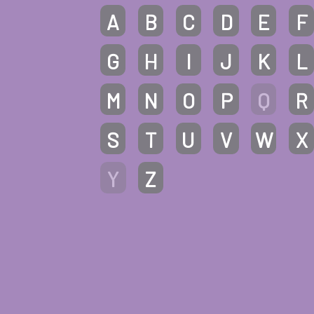
A
B
C
D
E
F
G
H
I
J
K
L
M
N
O
P
Q
R
S
T
U
V
W
X
Y
Z