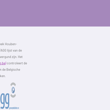
heek Houben-
AGG lijst van de
vergund zijn. Het
g.be)
controleert de
an de Belgische
eken.