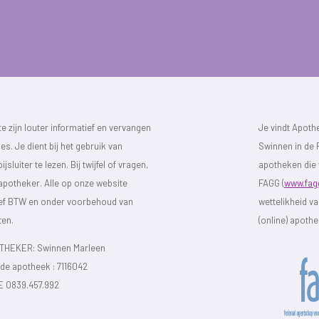
 zijn louter informatief en vervangen
Je vindt Apot
s. Je dient bij het gebruik van
Swinnen in de F
luiter te lezen. Bij twijfel of vragen,
apotheken die 
 apotheker. Alle op onze website
FAGG (
www.fag
sief BTW en onder voorbehoud van
wettelikheid v
ten.
(online) apoth
HEKER: Swinnen Marleen
e apotheek :
7116042
E 0839.457.992