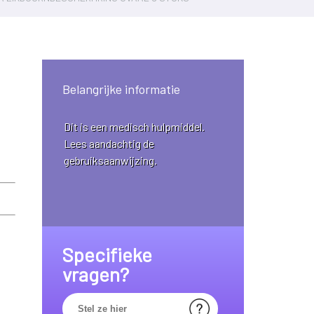
Belangrijke informatie
Dit is een medisch hulpmiddel.
Lees aandachtig de
gebruiksaanwijzing.
Specifieke
vragen?