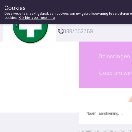
Cookies
Apotheek Houben-
Deze website maakt gebruik van cookies om uw gebruikservaring te verbeteren en
cookies.
Klik hier voor meer info
.
Swinnen Genk
g
089/352369
Oplossingen
Goed om we
Je bent hier: Home >
Product