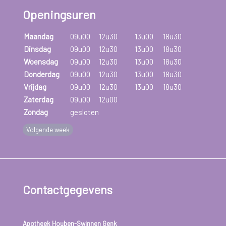
…
Openingsuren
De angst heeft een sterke invloed op het dagelijks leven en
Maandag
09u00
12u30
13u00
18u30
beïnvloedt ook relaties met anderen. Er heerst vaak het
Dinsdag
09u00
12u30
13u00
18u30
gevoel niet begrepen te worden.
Woensdag
09u00
12u30
13u00
18u30
Donderdag
09u00
12u30
13u00
18u30
Een paniekstoornis kan goed behandeld worden. Hoe sneller
Vrijdag
09u00
12u30
13u00
18u30
een behandeling gestart wordt, hoe kleiner de invloed van de
Zaterdag
09u00
12u00
angst op het dagelijks functioneren.
Zondag
gesloten
Behandeling kan bestaan uit
cognitieve gedragstherapie
, dit
Volgende week
omvat:
cognitieve therapie (praten over angst, anders leren
denken).
Contactgegevens
gedragstherapie (angstige situaties oefenen).
Bij een paniekstoornis worden soms ook
antidepressiva of
Apotheek Houben-Swinnen Genk