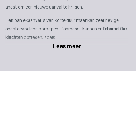
angst om een nieuwe aanval te krijgen.
Een paniekaanval is van korte duur maar kan zeer hevige
angstgevoelens oproepen. Daarnaast kunnen er
lichamelijke
klachten
optreden, zoals:
Lees meer
hartkloppingen;
zweten, opvliegers, koude rillingen;
trillen, beven;
benauwd gevoel op de borst;
misselijkheid, buikpijn;
duizeligheid, flauwte;
tintelingen of doof gevoel in handen en/of voeten;