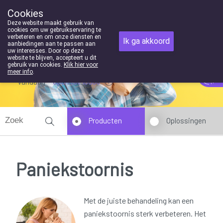
Cookies
Apotheek Houben-Swinnen Genk
Deze website maakt gebruik van
089/352369
cookies om uw gebruikservaring te
verbeteren en om onze diensten en
Ik ga akkoord
aanbiedingen aan te passen aan
uw interesses. Door op deze
website te blijven, accepteert u dit
gebruik van cookies.
Klik hier voor
meer info
.
Vandaag
open tot 18u30
Producten
Oplossingen
Paniekstoornis
Met de juiste behandeling kan een
paniekstoornis sterk verbeteren. Het