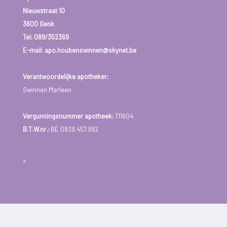
kalmerende middelen
voorgeschreven. Daarnaast kunnen er
Nieuwstraat 10
nog aanvullende behandelingen overwogen worden, zoals
3600 Genk
bijvoorbeeld angstbeheersing, ontspanningstechnieken,… .
Tel:
089/352369
E-mail: apo.houbenswinnen@skynet.be
Verantwoordelijke apotheker:
Swinnen Marleen
Vergunningsnummer apotheek:
711604
B.T.W.nr.:
BE 0839.457.992
>