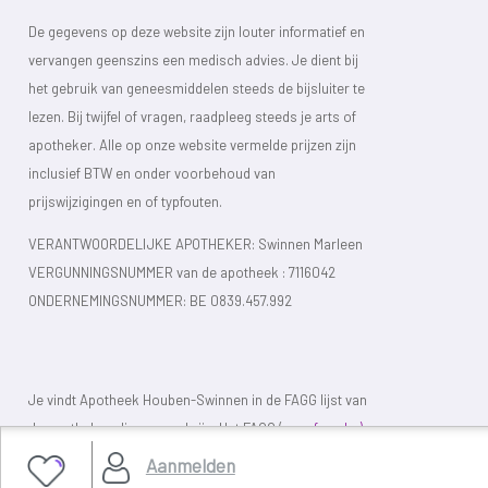
De gegevens op deze website zijn louter informatief en
vervangen geenszins een medisch advies. Je dient bij
het gebruik van geneesmiddelen steeds de bijsluiter te
lezen. Bij twijfel of vragen, raadpleeg steeds je arts of
apotheker. Alle op onze website vermelde prijzen zijn
inclusief BTW en onder voorbehoud van
prijswijzigingen en of typfouten.
VERANTWOORDELIJKE APOTHEKER: Swinnen Marleen
VERGUNNINGSNUMMER van de apotheek :
7116042
ONDERNEMINGSNUMMER:
BE 0839.457.992
Je vindt Apotheek Houben-Swinnen in de FAGG lijst van
de apotheken die vergund zijn. Het FAGG (
www.fagg.be)
controleert de wettelikheid van de Belgische (online)
Aanmelden
apotheken.