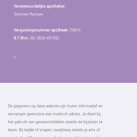
Verantwoordelijke apotheker:
Swinnen Marleen
Vergunningsnummer apotheek:
711604
B.T.W.nr.:
BE 0839.457.992
>
De gegevens op deze website zijn louter informatief en
vervangen geenszins een medisch advies. Je dient bij
het gebruik van geneesmiddelen steeds de bijsluiter te
lezen. Bij twijfel of vragen, raadpleeg steeds je arts of