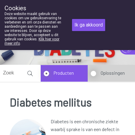
Cookies
Apotheek Houben-Swinnen Genk
Deze website maakt gebruik van
089/352369
cookies om uw gebruikservaring te
verbeteren en om onze diensten en
Ik ga akkoord
aanbiedingen aan te passen aan
uw interesses. Door op deze
website te blijven, accepteert u dit
gebruik van cookies.
Klik hier voor
meer info
.
Vandaag
Nu
gesloten
Producten
Oplossingen
Diabetes mellitus
Diabetes is een chronische ziekte
waarbij sprake is van een defect in