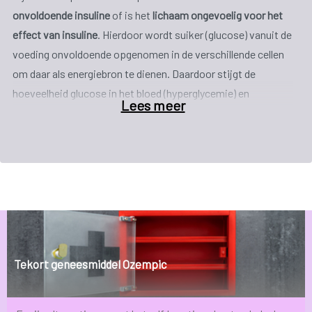
onvoldoende insuline
of is het
lichaam ongevoelig voor het
effect van insuline
. Hierdoor wordt suiker (glucose) vanuit de
voeding onvoldoende opgenomen in de verschillende cellen
om daar als energiebron te dienen. Daardoor stijgt de
hoeveelheid glucose in het bloed (hyperglycemie) en
Lees meer
ontstaan er verschillende klachten.
Deze ziekte komt frequent voor over de hele wereld. Het
aantal nieuwe patiënten met diabetes neemt sterk toe, ook
in België. Men schat dat België meer dan 450 000
diabetespatiënten telt , waarvan 80 tot 90% aan type 2-
diabetes lijden. Daarnaast zouden er naar schatting nog eens
zo’n 300.000 mensen zijn die de ziekte hebben, maar zich
daar helemaal niet van bewust zijn. Deze mensen laten zich
Tekort geneesmiddel Ozempic
dus niet behandelen wat het risico op
gezondheidsproblemen vergroot. Door de vergrijzing zal het