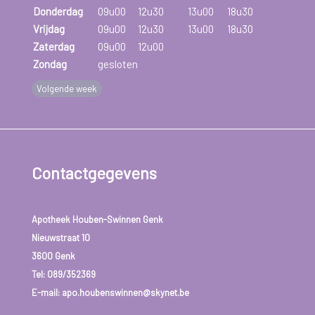
personen met klachten of symptomen die wijzen op
Donderdag
09u00
12u30
13u00
18u30
diabetes type 2 (dorst, terugkerende urogenitale
Vrijdag
09u00
12u30
13u00
18u30
infecties, tekenen van diabetescomplicaties).
Zaterdag
09u00
12u00
Zondag
gesloten
Volgende week
Contactgegevens
Apotheek Houben-Swinnen Genk
Nieuwstraat 10
3600 Genk
Tel:
089/352369
E-mail: apo.houbenswinnen@skynet.be